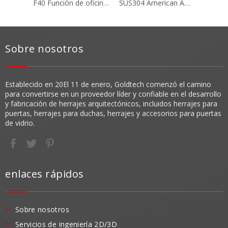
F40 Función de oficina American ANSI/BHMA A156.13 Cerradura de embutir con certificación UL B340-B Cilindro de ajuste de palanca y giro giratorio
SUS304 American ANSI/BHMA A156.13 Función de entrada/oficina de cerradura de embutir con certificación UL
Sobre nosotros
Establecido en 20
El 11 de enero, Goldtech comenzó el camino
para convertirse en un proveedor líder y confiable en el desarrollo
y fabricación de herrajes arquitectónicos, incluidos herrajes para
puertas, herrajes para duchas, herrajes y accesorios para puertas
de vidrio.
enlaces rápidos
Sobre nosotros
Servicios de ingeniería 2D/3D