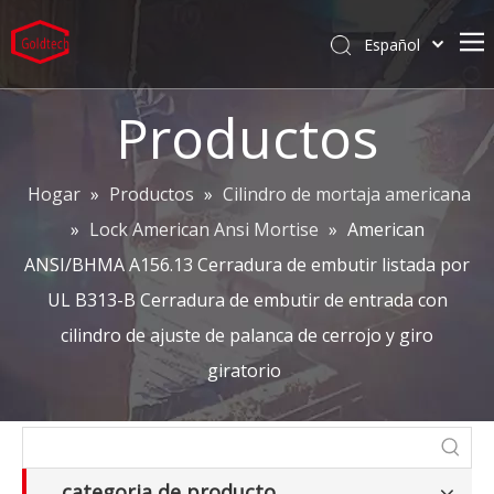
Español
English
Hogar
العربية
Productos
Pусский
Productos
Português
Servicios
Hogar
»
Productos
»
Cilindro de mortaja americana
Deutsch
»
Lock American Ansi Mortise
»
American
Compañía
ANSI/BHMA A156.13 Cerradura de embutir listada por
Proyectos
UL B313-B Cerradura de embutir de entrada con
Caliente
cilindro de ajuste de palanca de cerrojo y giro
giratorio
categoria de producto