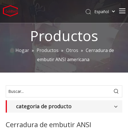
Español
English
Hogar
العربية
Productos
Pусский
Productos
Português
Servicios
Hogar
»
Productos
»
Otros
»
Cerradura de
Deutsch
embutir ANSI americana
Compañía
Proyectos
Caliente
categoria de producto
Cerradura de embutir ANSI