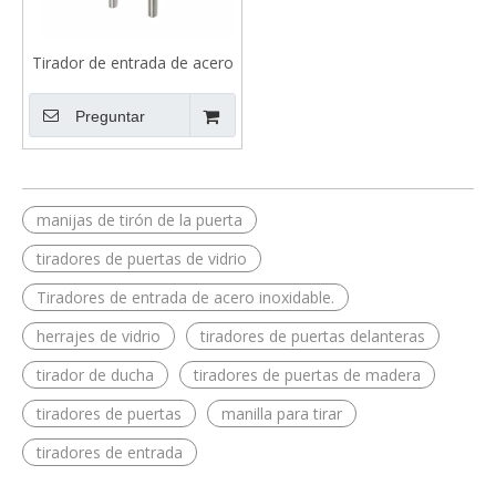
Tirador de entrada de acero
inoxidable en forma de H de
500 mm de longitud
Preguntar
manijas de tirón de la puerta
tiradores de puertas de vidrio
Tiradores de entrada de acero inoxidable.
herrajes de vidrio
tiradores de puertas delanteras
tirador de ducha
tiradores de puertas de madera
tiradores de puertas
manilla para tirar
tiradores de entrada