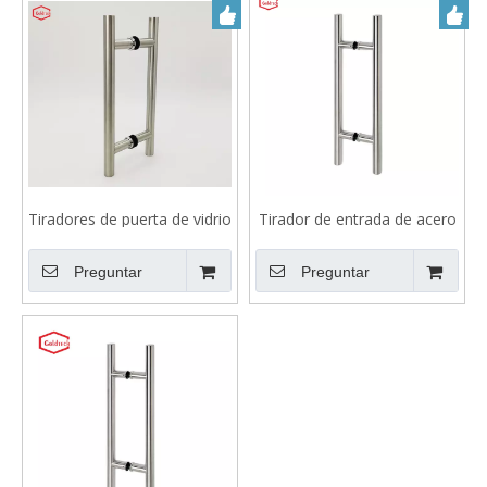
Tiradores de puerta de vidrio
Tirador de entrada de acero
de acero inoxidable para
inoxidable en forma de H de
centro comercial
longitud de 70 mm
Preguntar
Preguntar