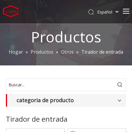
Español
English
Hogar
العربية
Productos
Pусский
Productos
Português
Servicios
Hogar
»
Productos
»
Otros
»
Tirador de entrada
Deutsch
Compañía
Proyectos
Caliente
categoria de producto
Tirador de entrada