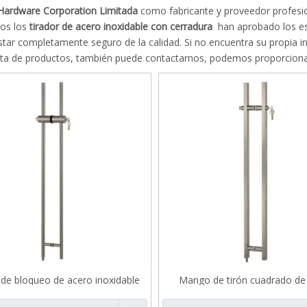
Tirador de ducha y toallero
Hardware Corporation Limitada
como fabricante y proveedor profesi
dos los
tirador de acero inoxidable con cerradura
han aprobado los est
Serie de puertas correderas
star completamente seguro de la calidad. Si no encuentra su propia i
ista de productos, también puede contactarnos, podemos proporcionar
Cerradura de embutir ANSI americana
Cilindro de embutir americano
Sistema de dosel
Sistema de cerradura de puerta de vidrio
Manijas con cerradura
de bloqueo de acero inoxidable
Mango de tirón cuadrado de
ra la puerta de vidrio B505
inoxidable para la puerta de vi