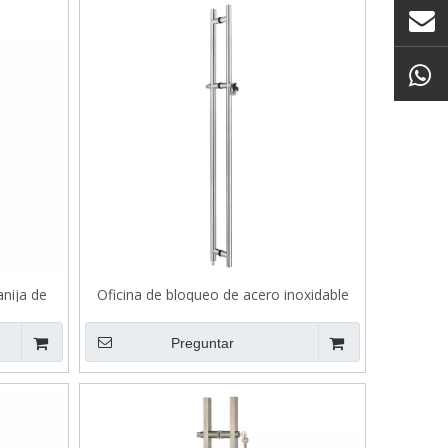
anija de
Oficina de bloqueo de acero inoxidable
ck B504
mango de tracción B502
Preguntar