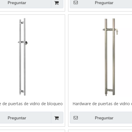
Preguntar
Preguntar
 de puertas de vidrio de bloqueo
Hardware de puertas de vidrio
o inoxidable mango de tracción
inoxidable de bloqueo cuadr
B502
tracción B503
Preguntar
Preguntar