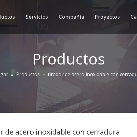
ductos
Servicios
Compañía
Proyectos
Ca
Juego de molduras para cerradura de embutir
Servicios de ingeniería 2D/3D
Perfil de la empresa
Coordinador de puertas
OEM/ODM
Información de la planta
Productos
Manija de la puerta
CAD&CAM
Nuestro equipo
Cerraduras de las puertas
Contáctenos
gar
»
Productos
»
tirador de acero inoxidable con cerrad
Manijas de entrada
Accesorios de parche
Tirador y placa de empuje
Bisagra de ducha
or de acero inoxidable con cerradura