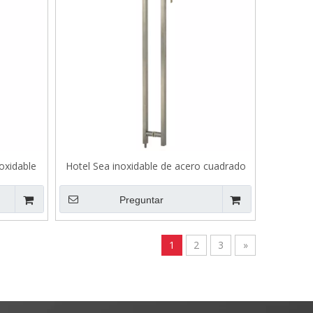
oxidable
Hotel Sea inoxidable de acero cuadrado
Manejo de tracción B503
Preguntar
1
2
3
»