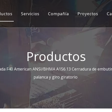
ductos
Servicios
Compañía
Proyectos
Ca
Juego de molduras para cerradura de embutir
Servicios de ingeniería 2D/3D
Perfil de la empresa
Coordinador de puertas
OEM/ODM
Información de la planta
Manija de la puerta
CAD&CAM
Nuestro equipo
Productos
Cerraduras de las puertas
Contáctenos
ada F40 American ANSI/BHMA A156.13 Cerradura de embutir co
Manijas de entrada
palanca y giro giratorio
Accesorios de parche
Tirador y placa de empuje
Bisagra de ducha