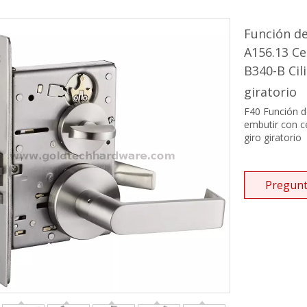
Tirador de ducha y toallero
Función d
Serie de puertas correderas
A156.13 Ce
Cerradura de embutir ANSI americana
B340-B Cil
giratorio
Cilindro de embutir americano
F40 Función 
embutir con ce
Sistema de dosel
giro giratorio
Sistema de cerradura de puerta de vidrio
Pregunt
Manijas con cerradura