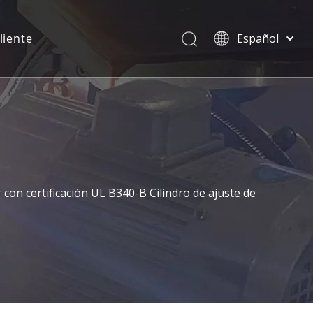
liente
Español
English
العربية
Pусский
Português
Deutsch
n certificación UL B340-B Cilindro de ajuste de