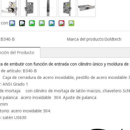
 con:
:
B340-B
Marca del producto:
Goldtech
pción del Producto
ra de embutir con función de entrada con cilindro único y moldura
de artículo: B340-B
: Caja de cerradura de acero inoxidable, pestillo de acero inoxidable 3
r: ANSI Grado 1
 de mortaja: con cilindro de mortaja de latón macizo, chavetero Sc
de palanca: acero inoxidable 304 Ajuste de palanca
a: 62mm
atorio: acero inoxidable 304.
: satén US630